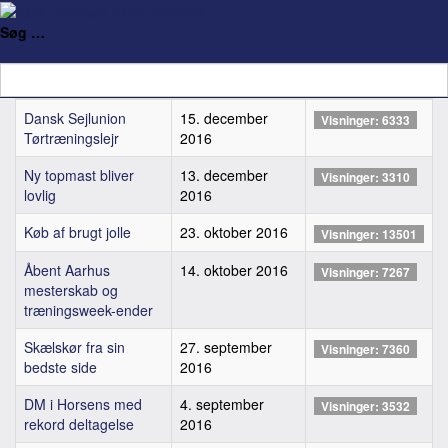
ILCA Denmark
Vis #
Søg …
Titel
Publiceringsdato
Visninger
Dansk Sejlunion
15. december
Visninger: 6333
Tørtræningslejr
2016
Ny topmast bliver
13. december
Visninger: 3310
lovlig
2016
Køb af brugt jolle
23. oktober 2016
Visninger: 13501
Åbent Aarhus
14. oktober 2016
Visninger: 7267
mesterskab og
træningsweek-ender
Skælskør fra sin
27. september
Visninger: 7360
bedste side
2016
DM i Horsens med
4. september
Visninger: 3532
rekord deltagelse
2016