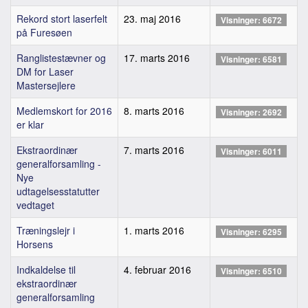
Rekord stort laserfelt
23. maj 2016
Visninger: 6672
på Furesøen
Ranglistestævner og
17. marts 2016
Visninger: 6581
DM for Laser
Mastersejlere
Medlemskort for 2016
8. marts 2016
Visninger: 2692
er klar
Ekstraordinær
7. marts 2016
Visninger: 6011
generalforsamling -
Nye
udtagelsesstatutter
vedtaget
Træningslejr i
1. marts 2016
Visninger: 6295
Horsens
Indkaldelse til
4. februar 2016
Visninger: 6510
ekstraordinær
generalforsamling