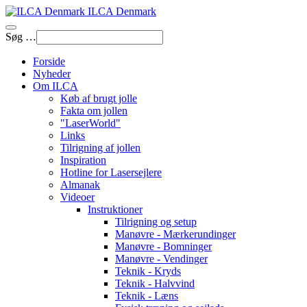
ILCA Denmark
Søg …
Forside
Nyheder
Om ILCA
Køb af brugt jolle
Fakta om jollen
"LaserWorld"
Links
Tilrigning af jollen
Inspiration
Hotline for Lasersejlere
Almanak
Videoer
Instruktioner
Tilrigning og setup
Manøvre - Mærkerundinger
Manøvre - Bomninger
Manøvre - Vendinger
Teknik - Kryds
Teknik - Halvvind
Teknik - Læns