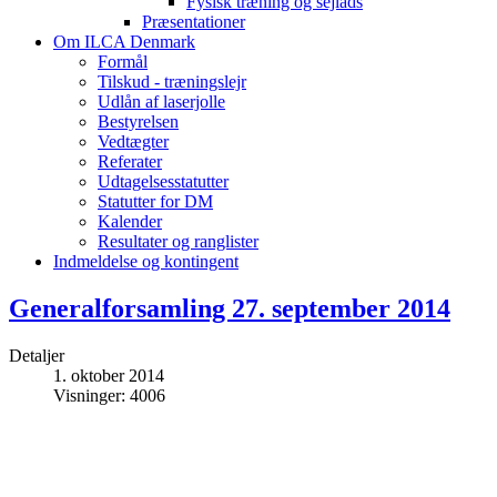
Fysisk træning og sejlads
Præsentationer
Om ILCA Denmark
Formål
Tilskud - træningslejr
Udlån af laserjolle
Bestyrelsen
Vedtægter
Referater
Udtagelsesstatutter
Statutter for DM
Kalender
Resultater og ranglister
Indmeldelse og kontingent
Generalforsamling 27. september 2014
Detaljer
1. oktober 2014
Visninger: 4006