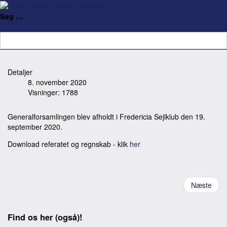
ILCA Denmark
Referat fra generalforsamling
Søg …
19. september 2020
Detaljer
8. november 2020
Visninger: 1788
Generalforsamlingen blev afholdt i Fredericia Sejlklub den 19.
september 2020.
Download referatet og regnskab - klik
her
Næste
Find os her (også)!